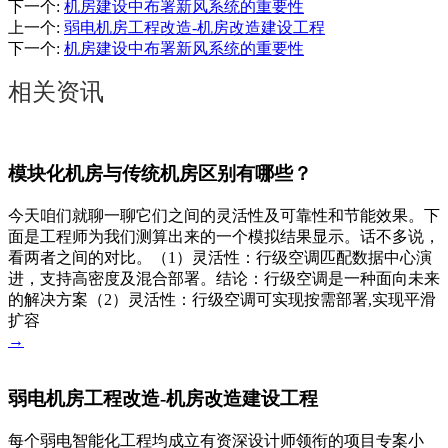
下一个
:
机房建设中布署新风系统的重要性
上一个
:
弱电机房工程改造-机房改造建设工程
下一个
:
机房建设中布署新风系统的重要性
相关资讯
模块化机房与传统机房区别有哪些？
今天咱们就聊一聊它们之间的灵活性及可靠性和节能效果。下
面是工程师为我们测算出来的一个模拟结果显示。话不多说，
看两者之间的对比。（1）灵活性：行级空调匹配数据中心演
进，支持高密度及混合部署。结论：行级空调是一种面向未来
的解决方案（2）灵活性：行级空调可实现按需部署,实现平滑
扩容
→
弱电机房工程改造-机房改造建设工程
每个弱电智能化工程均成立有资深设计师领衔的项目专案小