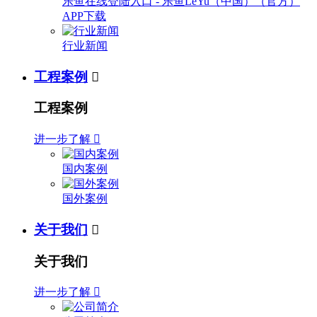
乐鱼在线登陆入口 - 乐鱼LeYu（中国）（官方）
APP下载
行业新闻
工程案例

工程案例
进一步了解

国内案例
国外案例
关于我们

关于我们
进一步了解
