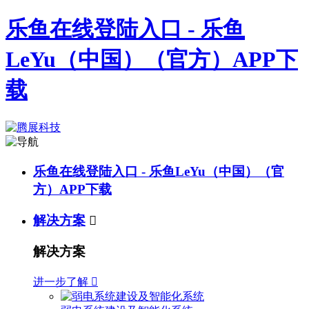
乐鱼在线登陆入口 - 乐鱼
LeYu（中国）（官方）APP下
载
乐鱼在线登陆入口 - 乐鱼LeYu（中国）（官
方）APP下载
解决方案

解决方案
进一步了解
