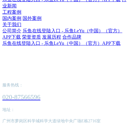
业新闻
工程案例
国内案例
国外案例
关于我们
公司简介
乐鱼在线登陆入口 - 乐鱼LeYu（中国）（官方）
APP下载
荣誉资质
发展历程
合作品牌
乐鱼在线登陆入口 - 乐鱼LeYu（中国）（官方）APP下载
乐鱼在线登陆入口 - 乐鱼LeYu（中国）（官
方）APP下载
服务热线：
020-87566596
地址：
广州市萝岗区科学城科学大道绿地中央广场E栋2716室