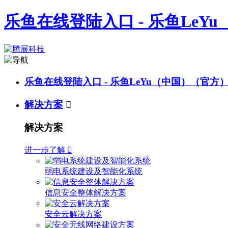
乐鱼在线登陆入口 - 乐鱼LeY
乐鱼在线登陆入口 - 乐鱼LeYu（中国）（官方）
解决方案

解决方案
进一步了解

弱电系统建设及智能化系统
信息安全整体解决方案
安全云解决方案