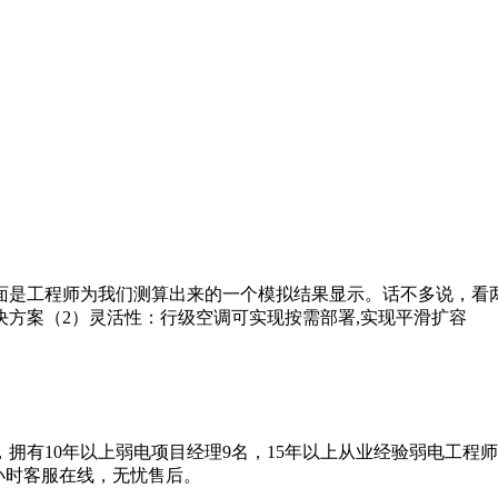
面是工程师为我们测算出来的一个模拟结果显示。话不多说，看
方案（2）灵活性：行级空调可实现按需部署,实现平滑扩容
拥有10年以上弱电项目经理9名，15年以上从业经验弱电工程
4小时客服在线，无忧售后。