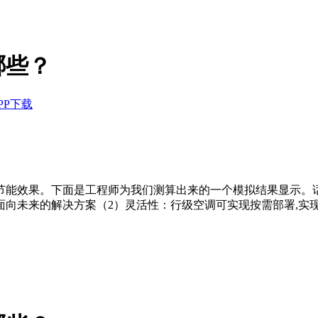
哪些？
PP下载
节能效果。下面是工程师为我们测算出来的一个模拟结果显示。
向未来的解决方案（2）灵活性：行级空调可实现按需部署,实