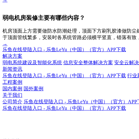
弱电机房装修主要有哪些内容？
机房顶面上方需要做防水防潮处理，顶面下方刷乳胶漆做防尘
于顶面管线繁多，安装时各系统管路必须横平竖直，错落有致
→
乐鱼在线登陆入口 - 乐鱼LeYu（中国）（官方）APP下载
解决方案
弱电系统建设及智能化系统
信息安全整体解决方案
安全云解决
新闻资讯
乐鱼在线登陆入口 - 乐鱼LeYu（中国）（官方）APP下载
行业
工程案例
国内案例
国外案例
关于我们
公司简介
乐鱼在线登陆入口 - 乐鱼LeYu（中国）（官方）APP
乐鱼在线登陆入口 - 乐鱼LeYu（中国）（官方）APP下载
乐鱼在线登陆入口 - 乐鱼LeYu（中国）（官