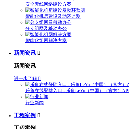
安全无线网络建设方案
智能化机房建设及动环监测
分支组网及移动办公
智能化组网解决方案
新闻资讯

新闻资讯
进一步了解

乐鱼在线登陆入口 - 乐鱼LeYu（中国）（官方）AP
行业新闻
工程案例

工程案例