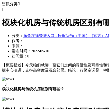
资讯分类


模块化机房与传统机房区别有
分类：
乐鱼在线登陆入口 - 乐鱼LeYu（中国）（官方）A
作者：
来源：
发布时间：
2022-05-10
访问量：
0
【概要描述】
今天咱们就聊一聊它们之间的灵活性及可靠性和
据中心演进，支持高密度及混合部署。结论：行级空调是一种面

模块化机房与传统机房区别有哪些？