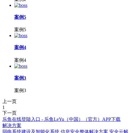
案例5
案例5
案例4
案例4
案例3
案例3
上一页
1
下一页
乐鱼在线登陆入口 - 乐鱼LeYu（中国）（官方）APP下载
解决方案
弱电系统建设及智能化系统
信息安全整体解决方案
安全云解