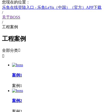
您现在的位置：
乐鱼在线登陆入口 - 乐鱼LeYu（中国）（官方）APP下载
/
关于BOSS
/
工程案例
工程案例
全部分类


案例1
案例1
案例2
案例2