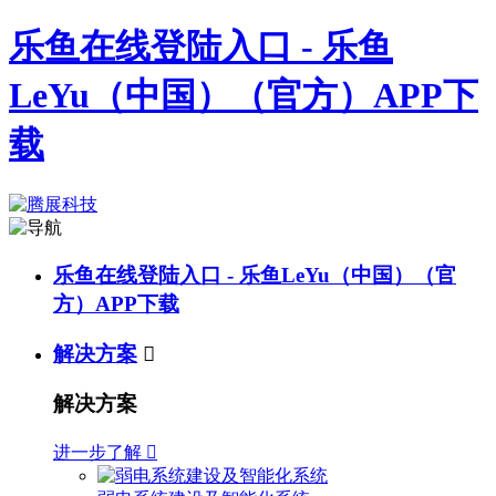
乐鱼在线登陆入口 - 乐鱼
LeYu（中国）（官方）APP下
载
乐鱼在线登陆入口 - 乐鱼LeYu（中国）（官
方）APP下载
解决方案

解决方案
进一步了解
