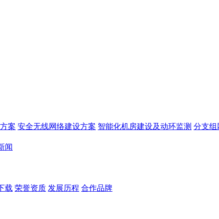
方案
安全无线网络建设方案
智能化机房建设及动环监测
分支组
新闻
下载
荣誉资质
发展历程
合作品牌