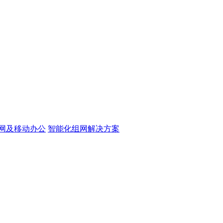
网及移动办公
智能化组网解决方案