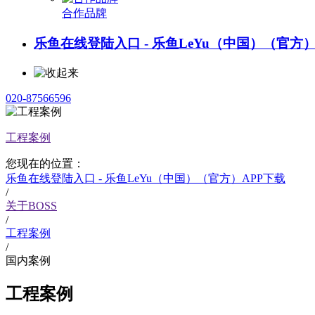
合作品牌
乐鱼在线登陆入口 - 乐鱼LeYu（中国）（官方）
020-87566596
工程案例
您现在的位置：
乐鱼在线登陆入口 - 乐鱼LeYu（中国）（官方）APP下载
/
关于BOSS
/
工程案例
/
国内案例
工程案例