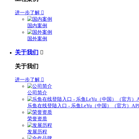
进一步了解

国内案例
国外案例
关于我们

关于我们
进一步了解

公司简介
乐鱼在线登陆入口 - 乐鱼LeYu（中国）（官方）AP
荣誉资质
发展历程